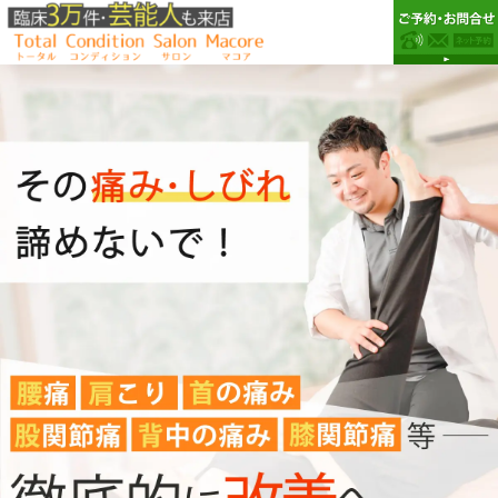
白
Skip
Skip
Skip
白金台駅から徒歩4分で腰・
金
to
to
to
膝・首肩・股関節・頭痛が
台
primary
main
primary
得意な整体院
駅
の
navigation
content
sidebar
整
体
院
な
ら
Total
Condition
Salon
Macore