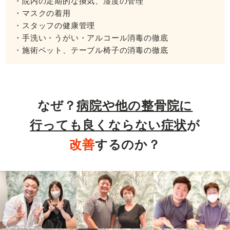
・院内の定期的な換気、湿度の管理
・マスクの着用
・スタッフの健康管理
・手洗い・うがい・アルコール消毒の徹底
・施術ベット、テーブル椅子の消毒の徹底
なぜ？
病院や他の整骨院に
行っても良くならない症状
が
改善
するのか？