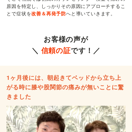
原因を特定し、しっかりその原因にアプローチするこ
とで症状を
改善＆再発予防
へと導いていきます。
お客様の声が
＼
信頼の証
です！／
1ヶ月後には、朝起きてベッドから立ち上
がる時に膝や股関節の痛みが無いことに驚
きました