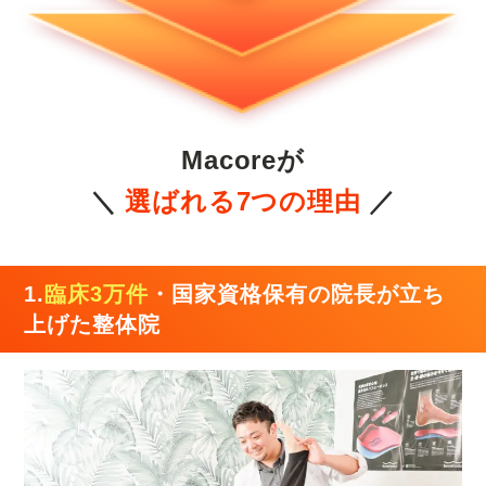
Macoreが
＼
選ばれる7つの理由
／
1.
臨床3万件
・国家資格保有の院長が立ち
上げた整体院