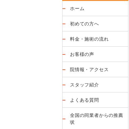
関
ド
ホーム
節・
頭
バ
初めての方へ
痛
が
ー
料金・施術の流れ
得
意
お客様の声
な
整
院情報・アクセス
体
院
スタッフ紹介
よくある質問
全国の同業者からの推薦
状