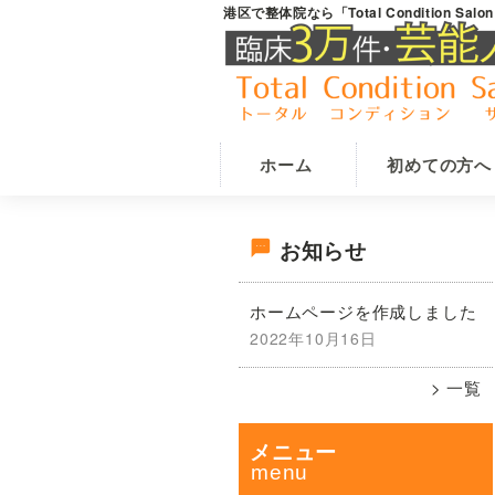
Skip
Skip
港区で整体院なら「Total Condition Sa
白
白
to
to
金
金
main
primary
台
content
sidebar
駅
台
の
駅
整
か
体
ホーム
初めての方へ
院
ら
な
徒
ら
最
歩
Total
お知らせ
Condition
4
Salon
初
分
ホームページを作成しました
Macore
で
2022年10月16日
の
腰・
一覧
膝・
サ
首
肩・
メニュー
イ
股