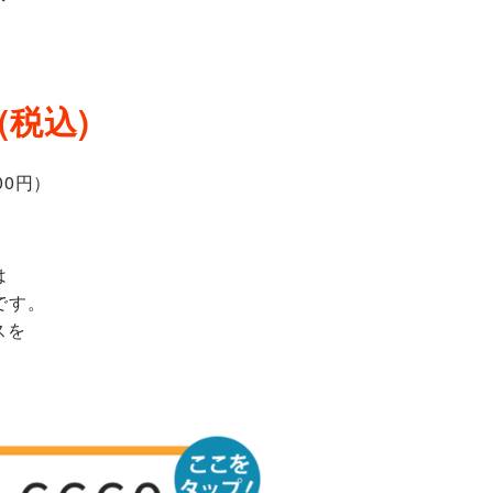
(税込)
00円）
は
)です。
スを
。