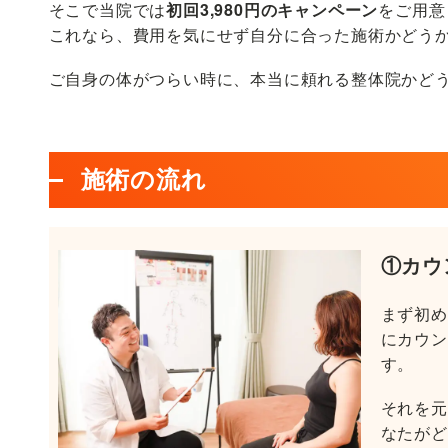
そこで当院では
初回3,980円のキャンペーン
をご用意
これなら、費用を気にせず自分に合った施術かどう
ご自身の体がつらい時に、本当に頼れる整体院かど
施術の流れ
①
カウ
まず初め
にカウン
す。
それを元
なたがど